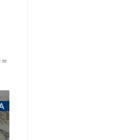
e
z de