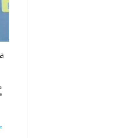
va
de
de