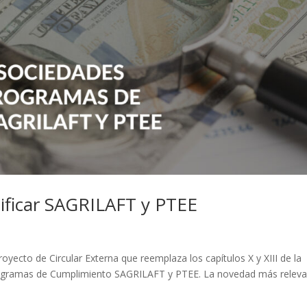
ificar SAGRILAFT y PTEE
yecto de Circular Externa que reemplaza los capítulos X y XIII de la
 Programas de Cumplimiento SAGRILAFT y PTEE. La novedad más relev