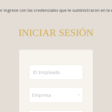
or ingrese con las credenciales que le suministraron en la
INICIAR SESIÓN
T
e
x
t
o
D
d
e
Empresa
e
s
u
p
n
l
s
a