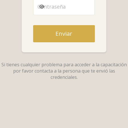
C
e
o
s
o
g
l
o
n
a
a
l
t
b
d
a
r
l
e
l
a
e
*
í
s
Enviar
n
e
e
ñ
a
a
*
*
Si tienes cualquier problema para acceder a la capacitación
por favor contacta a la persona que te envió las
credenciales.