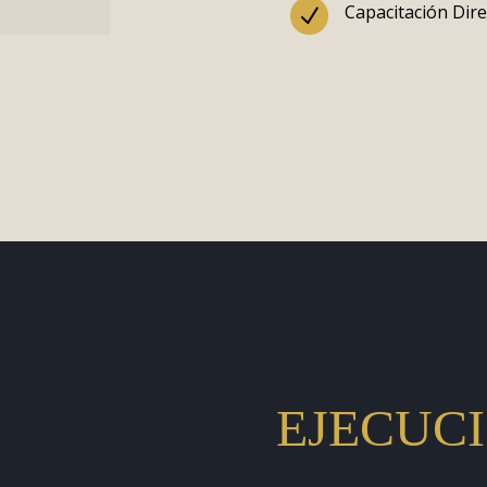
Capacitación Dire
N
EJECUC