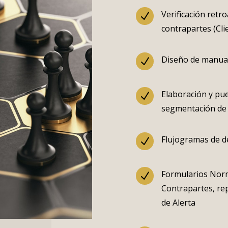
Verificación retro
N
contrapartes (Cl
Diseño de manual
N
Elaboración y pu
N
segmentación de 
Flujogramas de d
N
Formularios Norm
N
Contrapartes, re
de Alerta