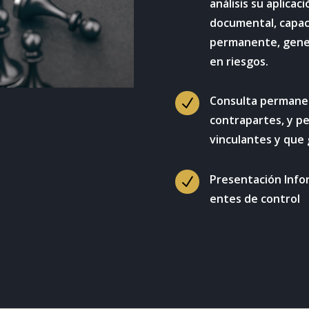
análisis su aplicac
documental, capac
permanente, gener
en riesgos.
Consulta permanen
N
contrapartes, y pe
vinculantes y que
Presentación Infor
N
entes de control