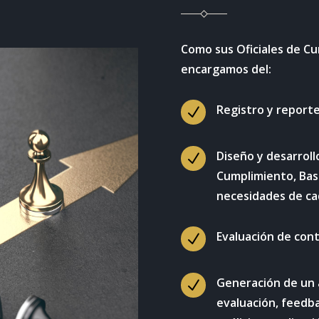
Como sus Oficiales de Cu
encargamos del:
Registro y report
N
Diseño y desarroll
N
Cumplimiento, Bas
necesidades de ca
Evaluación de cont
N
Generación de un 
N
evaluación, feedba